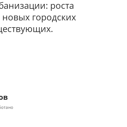
банизации: роста
и новых городских
ществующих.
ов
ботано