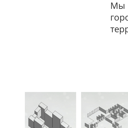
Мы 
гор
тер