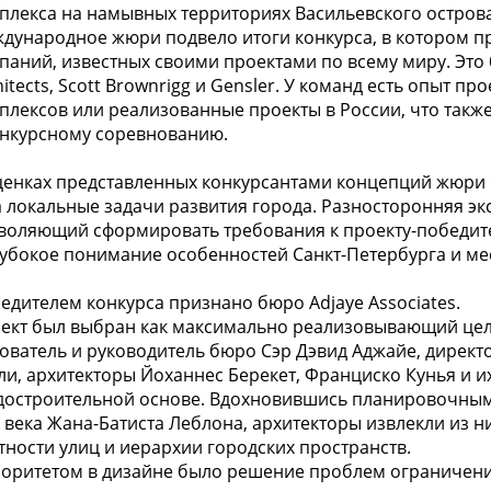
плекса на намывных территориях Васильевского острова
дународное жюри подвело итоги конкурса, в котором пр
паний, известных своими проектами по всему миру. Это 
hitects, Scott Brownrigg и Gensler. У команд есть опыт
плексов или реализованные проекты в России, что такж
онкурсному соревнованию.
ценках представленных конкурсантами концепций жюри о
а локальные задачи развития города. Разносторонняя э
воляющий сформировать требования к проекту-победите
лубокое понимание особенностей Санкт-Петербурга и ме
едителем конкурса признано бюро Adjaye Associates.
ект был выбран как максимально реализовывающий цели
ователь и руководитель бюро Сэр Дэвид Аджайе, директо
ли, архитекторы Йоханнес Берекет, Франциско Кунья и их
достроительной основе. Вдохновившись планировочным
II века Жана-Батиста Леблона, архитекторы извлекли из
тности улиц и иерархии городских пространств.
оритетом в дизайне было решение проблем ограничений