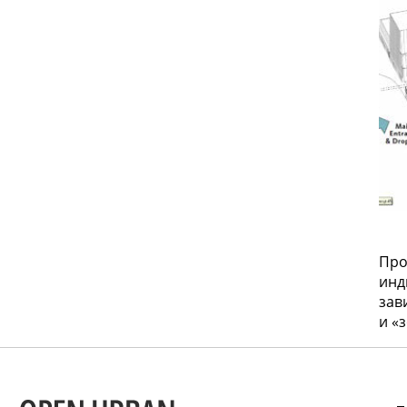
+7 800 10
contacts
проектно-консалтинговая компания
Правовая и дополнительная
105120, Росс
информация
ул. Нижняя
д. 10, стр. 9
Про
инд
зав
и «