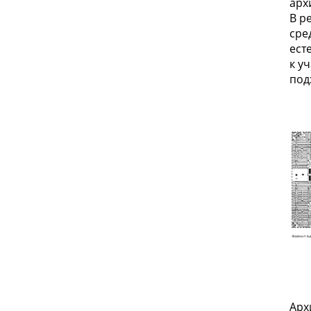
арх
В р
сре
ест
к у
под
Арх