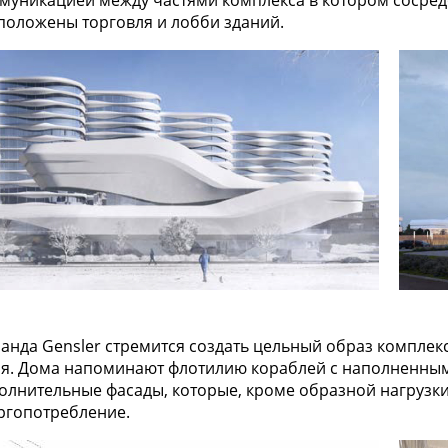
муникацией между частями комплекса в котором сосред
положены торговля и лобби зданий.
анда Gensler стремится создать цельный образ комплекс
я. Дома напоминают флотилию кораблей с наполненным
олнительные фасады, которые, кроме образной нагрузк
ргопотребление.