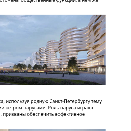
оточены общественные функции; в нём же
а, используя родную Санкт-Петербургу тему
и ветром парусами. Роль паруса играют
и, призваны обеспечить эффективное