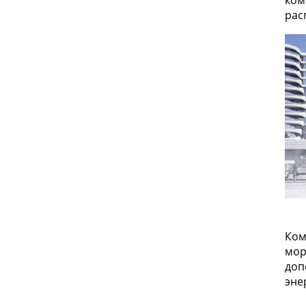
ком
рас
Ком
мор
доп
эне