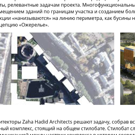
ты, релевантные задачам проекта. Многофункциональный
мещением зданий по границам участка и созданием боль
кции «нанизываются» на линию периметра, как бусины н
цепцию «Ожерелье».
итекторы Zaha Hadid Architects решают задачу, собрав 
ный комплекс, стоящий на общем стилобате. Стилобат 