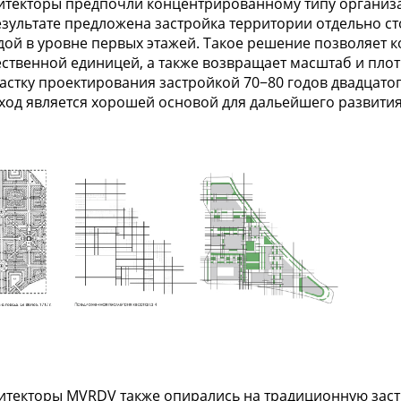
итекторы предпочли концентрированному типу организ
езультате предложена застройка территории отдельно 
дой в уровне первых этажей. Такое решение позволяет ко
ественной единицей, а также возвращает масштаб и пл
частку проектирования застройкой 70−80 годов двадцатог
ход является хорошей основой для дальейшего развития
итекторы MVRDV также опирались на традиционную застр