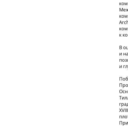
ком
Меж
ком
Arc
ком
к к
В о
и н
поз
и г
Поб
Про
Осн
Тил
гра
XVI
пло
При