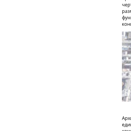
чер
раз
фун
кон
Арх
еди