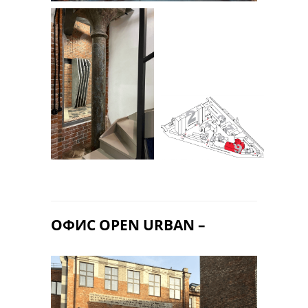
проектно-консалтинговая компания
+7 800 101 97 09
contacts@openurban.ru
105120, Россия, г. Москва,
ул. Нижняя Сыромятническая
д. 10, стр. 9
ОФИС OPEN URBAN –
О НАС
ПРОЕКТЫ
КОМАНДА