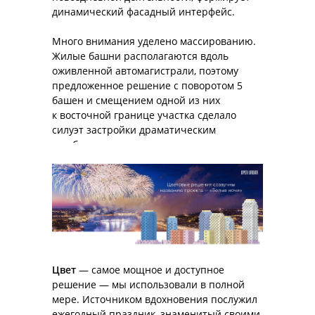
динамический фасадный интерфейс.
Много внимания уделено массированию.
Жилые башни располагаются вдоль
оживленной автомагистрали, поэтому
предложенное решение с поворотом 5
башен и смещением одной из них
проектно-консалтинговая компания
к восточной границе участка сделало
силуэт застройки драматическим
+7 800 101 97 09
и добавило диагональную перспективу.
contacts@openurban.ru
105120, Россия, г. Москва,
ул. Нижняя Сыромятническая
д. 10, стр. 9
О НАС
ПРОЕКТЫ
Цвет
— самое мощное и доступное
КОМАНДА
решение — мы использовали в полной
мере. Источником вдохновения послужил
НОВОСТИ
ежегодный праздник, знаменитый своими