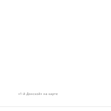
проектно-консалтинговая компания
+7 800 101 97 09
contacts@openurban.ru
105120, Россия, г. Москва,
ул. Нижняя Сыромятническая
д. 10, стр. 9
О НАС
ПРОЕКТЫ
«1-й Донской» на карте
КОМАНДА
НОВОСТИ