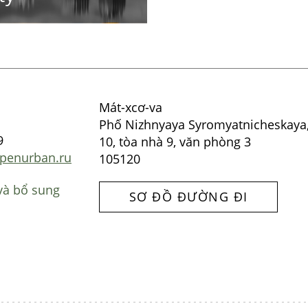
Mát-xcơ-va
Phố Nizhnyaya Syromyatnicheskaya
9
10, tòa nhà 9, văn phòng 3
penurban.ru
105120
và bổ sung
SƠ ĐỒ ĐƯỜNG ĐI