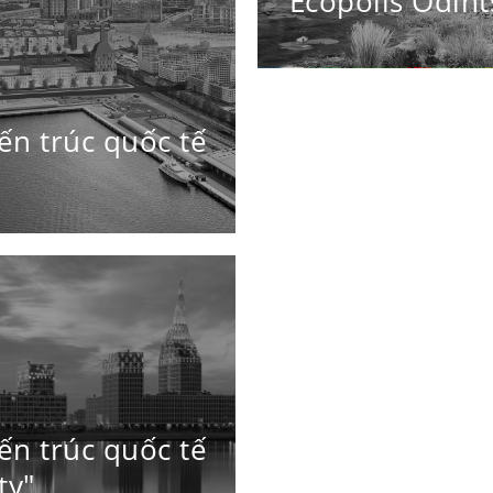
"Ecopolis Odin
ến ​​trúc quốc tế
ến ​​trúc quốc tế
ty"