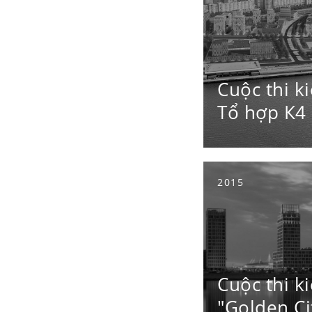
Cuộc thi ki
Tổ hợp К4
2015
Cuộc thi ki
"Golden Ci