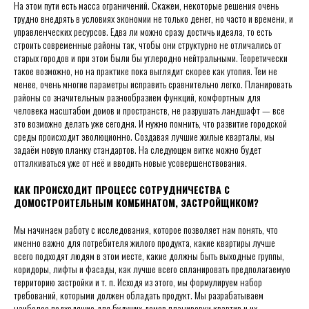
На этом пути есть масса ограничений. Скажем, некоторые решения очень
трудно внедрять в условиях экономии не только денег, но часто и времени, и
управленческих ресурсов. Едва ли можно сразу достичь идеала, то есть
строить современные районы так, чтобы они структурно не отличались от
старых городов и при этом были бы углеродно нейтральными. Теоретически
такое возможно, но на практике пока выглядит скорее как утопия. Тем не
менее, очень многие параметры исправить сравнительно легко. Планировать
районы со значительным разнообразием функций, комфортным для
человека масштабом домов и пространств, не разрушать ландшафт — все
это возможно делать уже сегодня. И нужно помнить, что развитие городской
среды происходит эволюционно. Создавая лучшие жилые кварталы, мы
задаём новую планку стандартов. На следующем витке можно будет
отталкиваться уже от неё и вводить новые усовершенствования.
КАК ПРОИСХОДИТ ПРОЦЕСС СОТРУДНИЧЕСТВА С
ДОМОСТРОИТЕЛЬНЫМ КОМБИНАТОМ, ЗАСТРОЙЩИКОМ?
Мы начинаем работу с исследования, которое позволяет нам понять, что
именно важно для потребителя жилого продукта, какие квартиры лучше
всего подходят людям в этом месте, какие должны быть выходные группы,
коридоры, лифты и фасады, как лучше всего спланировать предполагаемую
территорию застройки и т. п. Исходя из этого, мы формулируем набор
требований, которыми должен обладать продукт. Мы разрабатываем
наиболее подходящие для будущих домов планировки квартир и их