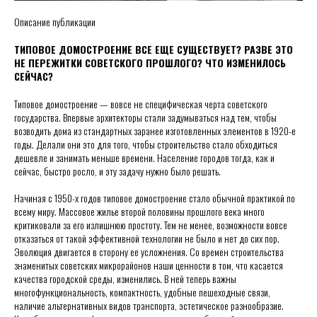
Описание публикации
ТИПОВОЕ ДОМОСТРОЕНИЕ ВСЕ ЕЩЕ СУЩЕСТВУЕТ? РАЗВЕ ЭТО
НЕ ПЕРЕЖИТКИ СОВЕТСКОГО ПРОШЛОГО? ЧТО ИЗМЕНИЛОСЬ
СЕЙЧАС?
Типовое домостроение — вовсе не специфическая черта советского
государства. Впервые архитекторы стали задумываться над тем, чтобы
возводить дома из стандартных заранее изготовленных элементов в 1920-е
годы. Делали они это для того, чтобы строительство стало обходиться
дешевле и занимать меньше времени. Население городов тогда, как и
сейчас, быстро росло, и эту задачу нужно было решать.
Начиная с 1950-х годов типовое домостроение стало обычной практикой по
всему миру. Массовое жилье второй половины прошлого века много
критиковали за его излишнюю простоту. Тем не менее, возможности вовсе
отказаться от такой эффективной технологии не было и нет до сих пор.
Эволюция двигается в сторону ее усложнения. Со времен строительства
знаменитых советских микрорайонов наши ценности в том, что касается
качества городской среды, изменились. В ней теперь важны
многофункциональность, компактность, удобные пешеходные связи,
наличие альтернативных видов транспорта, эстетическое разнообразие.