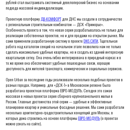
рублей стал выстраивать системный девелоперский бизнес на основании
подхода массовой индивидуализации.
Проектную платформу
ДВ-КОМФОРТ
для ДНС мы создали в сотрудничестве
с региональным строительным комбинатом — ДСК «Приморье».
Особенность проекта в том, что новая серия разрабатывалась не только для
реализации собственных проектов, но и для продажи на открытом рынке. Мы
сами применяли разработанную систему в проекте
DNS СИТИ
. Тщательная
работа над каталогом секций на начальном этапе позволила нам не только
сделать максимально удобные квартиры, но и создать из зданий интересную
квартальную сетку. Она очень гибко интегрирована в природный каркас и в
то же время она обеспечивает удобные пешеходные связи, хорошую
доступность для жителей транспорта, коммерческих и социальных сервисов.
Open Urban за последние годы реализовали несколько подобных проектов в
разных городах. Например, для «ДСК-1» в Московском регионе была
разработана проектная платформа ЕВРО-МОДУЛЬ. Сегодня это самая
массовая в новых проектах серия сборного крупнопанельного жилья в
России. Главные достоинства этой серии — удобные и эффективные
планировки квартир и уникальные фасадные решения. Мы сами разработали
несколько архитектурно-градостроительных концепций для Москвы, в
которых дома строились на основе платформы
ЕВРО-МОДУЛЬ
(о проектах
можно узнать на сайте).